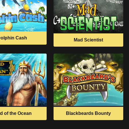
olphin Cash
Mad Scientist
d of the Ocean
Blackbeards Bounty