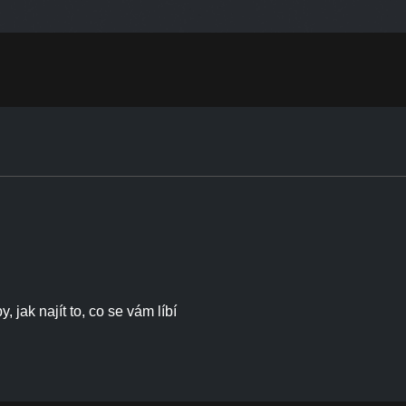
jak najít to, co se vám líbí