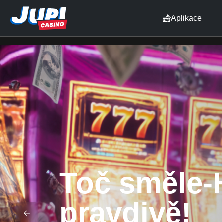
Aplikace
Toč směle-
pravdivě!