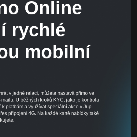
no Online
í rychlé
tou mobilní
rát v jedné relaci, můžete nastavit přímo ve
-mailu. U běžných kroků KYC, jako je kontrola
k platbám a využívat speciální akce v Jupi
přes připojení 4G. Na každé kartě nabídky také
kujete.