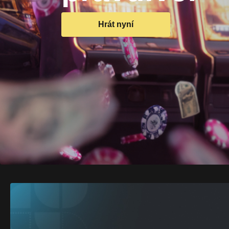
Hrát nyní