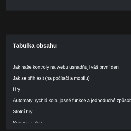
Tabulka obsahu
Jak naše kontroly na webu usnadňují váš první den
Jak se přihlásit (na počítači a mobilu)
Hry
Automaty: rychlá kola, jasné funkce a jednoduché způsoby, 
Stolní hry
Bonusy a akce