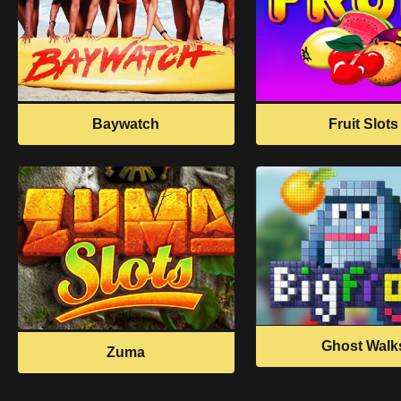
Baywatch
Fruit Slots
Ghost Walk
Zuma