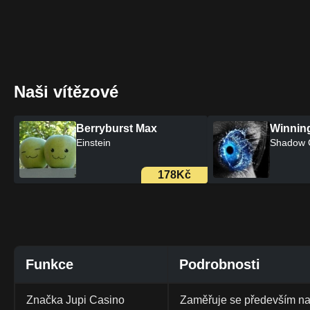
Naši vítězové
Tarzan
Berryb
Harvin
Einstein
223Kč
Funkce
Podrobnosti
Značka Jupi Casino
Zaměřuje se především na