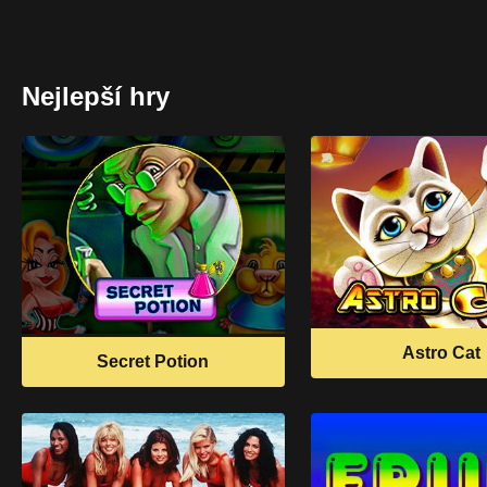
Volná zatočení, cashback a turnaje: jak nastavujeme na
Promo kódy
Nejlepší hry
Mobilní aplikace
Získejte VIP v Jupi Casino: speciální výhody s jednoduc
Zabezpečení a bezpečnost
Bezpečnost plateb: co děláme my a co byste měli dělat v
Odpovědné hraní
Ovládání vašeho času, peněz a přístupu je snadné díky
Průvodce pro hráče a osvědčené postupy
Astro Cat
Secret Potion