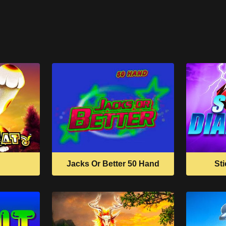
še odměny
hými kroky
y
 našemu panelu „odpovědné hraní“
Jacks Or Better 50 Hand
St