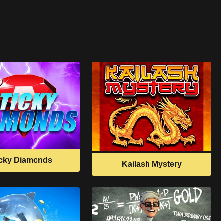
icky Diamonds
Kailash Mystery